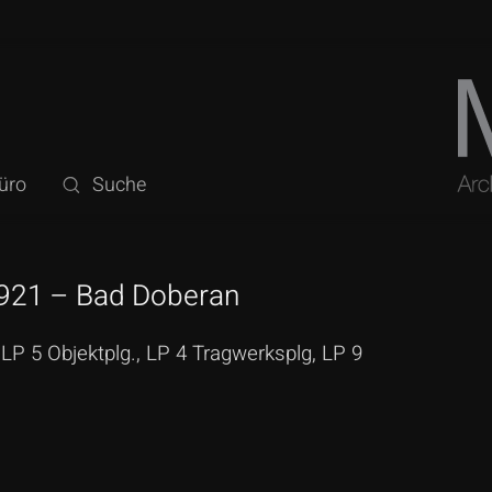
üro
Suche
6921 – Bad Doberan
P 5 Objektplg., LP 4 Tragwerksplg, LP 9