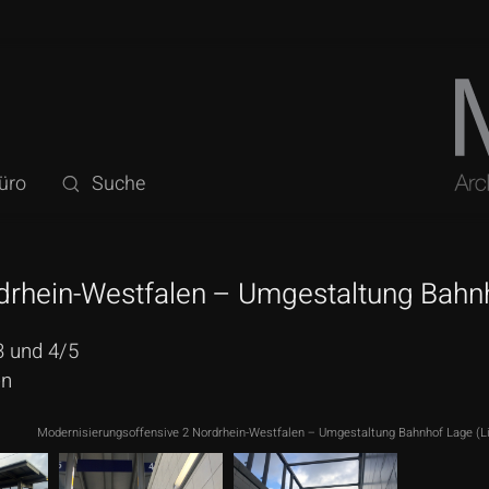
üro
Suche
drhein-Westfalen – Umgestaltung Bahnh
3 und 4/5
en
Modernisierungsoffensive 2 Nordrhein-Westfalen – Umgestaltung Bahnhof Lage (L